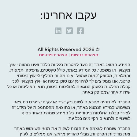
עקבו אחרינו:
© 2026 All Rights Reserved
הצהרת נגישות
|
הצהרת פרטיות
המידע המוצג באתר זה נועד למטרות כלליות בלבד ואינו מהווה ייעוץ
מקצועי או משפטי. כל המידע באתר, כולל טקסטים, גרפיקה, תמונות,
והמלצות, מסופק "כמות שהוא" ואינו מהווה תחליף לייעוץ ביטוחי
פרטני. אנו ממליצים לך להיוועץ עם סוכן ביטוח או יועץ מקצועי לפני
קבלת החלטות כלשהן הנוגעות לפוליסות ביטוח, תנאי הפוליסות או כל
שירות אחר שמסופק באתר.
החברה לא תהיה אחראית לשום נזק ישיר או עקיף שייגרם כתוצאה
משימוש במידע הנמצא באתר, או כתוצאה מהסתמכות על מידע זה
לצורך קבלת החלטות ביטוחיות. כל המידע שמוצג באתר כפוף
לשינויים ולתנאים הקיימים בכל עת.
החברה שומרת לעצמה את הזכות לשנות את תנאי השימוש באתר
ואת מדיניות הפרטיות, מבלי להודיע מראש. אנו ממליצים לעיין