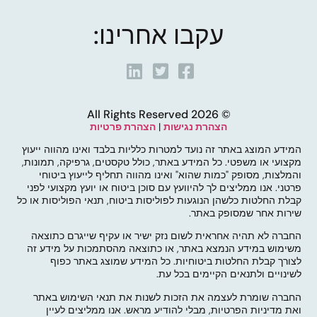
עקבו אחרינו:
© 2026 All Rights Reserved
הצהרת נגישות
|
הצהרת פרטיות
המידע המוצג באתר זה נועד למטרות כלליות בלבד ואינו מהווה ייעוץ
מקצועי או משפטי. כל המידע באתר, כולל טקסטים, גרפיקה, תמונות,
והמלצות, מסופק "כמות שהוא" ואינו מהווה תחליף לייעוץ ביטוחי
פרטני. אנו ממליצים לך להיוועץ עם סוכן ביטוח או יועץ מקצועי לפני
קבלת החלטות כלשהן הנוגעות לפוליסות ביטוח, תנאי הפוליסות או כל
שירות אחר שמסופק באתר.
החברה לא תהיה אחראית לשום נזק ישיר או עקיף שייגרם כתוצאה
משימוש במידע הנמצא באתר, או כתוצאה מהסתמכות על מידע זה
לצורך קבלת החלטות ביטוחיות. כל המידע שמוצג באתר כפוף
לשינויים ולתנאים הקיימים בכל עת.
החברה שומרת לעצמה את הזכות לשנות את תנאי השימוש באתר
ואת מדיניות הפרטיות, מבלי להודיע מראש. אנו ממליצים לעיין