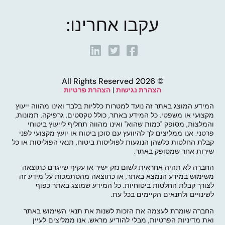
עקבו אחרינו:
© 2026 All Rights Reserved
הצהרת נגישות
|
הצהרת פרטיות
המידע המוצג באתר זה נועד למטרות כלליות בלבד ואינו מהווה ייעוץ
מקצועי או משפטי. כל המידע באתר, כולל טקסטים, גרפיקה, תמונות,
והמלצות, מסופק "כמות שהוא" ואינו מהווה תחליף לייעוץ ביטוחי
פרטני. אנו ממליצים לך להיוועץ עם סוכן ביטוח או יועץ מקצועי לפני
קבלת החלטות כלשהן הנוגעות לפוליסות ביטוח, תנאי הפוליסות או כל
שירות אחר שמסופק באתר.
החברה לא תהיה אחראית לשום נזק ישיר או עקיף שייגרם כתוצאה
משימוש במידע הנמצא באתר, או כתוצאה מהסתמכות על מידע זה
לצורך קבלת החלטות ביטוחיות. כל המידע שמוצג באתר כפוף
לשינויים ולתנאים הקיימים בכל עת.
החברה שומרת לעצמה את הזכות לשנות את תנאי השימוש באתר
ואת מדיניות הפרטיות, מבלי להודיע מראש. אנו ממליצים לעיין