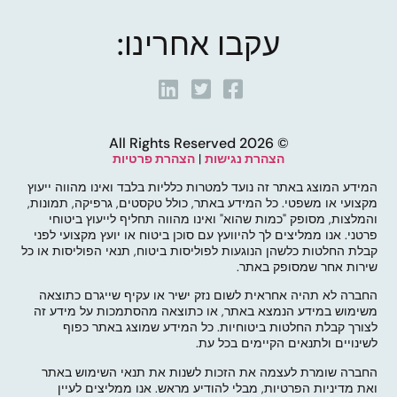
עקבו אחרינו:
© 2026 All Rights Reserved
הצהרת נגישות
|
הצהרת פרטיות
המידע המוצג באתר זה נועד למטרות כלליות בלבד ואינו מהווה ייעוץ
מקצועי או משפטי. כל המידע באתר, כולל טקסטים, גרפיקה, תמונות,
והמלצות, מסופק "כמות שהוא" ואינו מהווה תחליף לייעוץ ביטוחי
פרטני. אנו ממליצים לך להיוועץ עם סוכן ביטוח או יועץ מקצועי לפני
קבלת החלטות כלשהן הנוגעות לפוליסות ביטוח, תנאי הפוליסות או כל
שירות אחר שמסופק באתר.
החברה לא תהיה אחראית לשום נזק ישיר או עקיף שייגרם כתוצאה
משימוש במידע הנמצא באתר, או כתוצאה מהסתמכות על מידע זה
לצורך קבלת החלטות ביטוחיות. כל המידע שמוצג באתר כפוף
לשינויים ולתנאים הקיימים בכל עת.
החברה שומרת לעצמה את הזכות לשנות את תנאי השימוש באתר
ואת מדיניות הפרטיות, מבלי להודיע מראש. אנו ממליצים לעיין