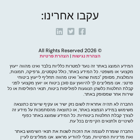
עקבו אחרינו:
© 2026 All Rights Reserved
הצהרת נגישות
|
הצהרת פרטיות
המידע המוצג באתר זה נועד למטרות כלליות בלבד ואינו מהווה ייעוץ
מקצועי או משפטי. כל המידע באתר, כולל טקסטים, גרפיקה, תמונות,
והמלצות, מסופק "כמות שהוא" ואינו מהווה תחליף לייעוץ ביטוחי
פרטני. אנו ממליצים לך להיוועץ עם סוכן ביטוח או יועץ מקצועי לפני
קבלת החלטות כלשהן הנוגעות לפוליסות ביטוח, תנאי הפוליסות או כל
שירות אחר שמסופק באתר.
החברה לא תהיה אחראית לשום נזק ישיר או עקיף שייגרם כתוצאה
משימוש במידע הנמצא באתר, או כתוצאה מהסתמכות על מידע זה
לצורך קבלת החלטות ביטוחיות. כל המידע שמוצג באתר כפוף
לשינויים ולתנאים הקיימים בכל עת.
החברה שומרת לעצמה את הזכות לשנות את תנאי השימוש באתר
ואת מדיניות הפרטיות, מבלי להודיע מראש. אנו ממליצים לעיין