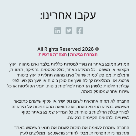
עקבו אחרינו:
© 2026 All Rights Reserved
הצהרת נגישות
|
הצהרת פרטיות
המידע המוצג באתר זה נועד למטרות כלליות בלבד ואינו מהווה ייעוץ
מקצועי או משפטי. כל המידע באתר, כולל טקסטים, גרפיקה, תמונות,
והמלצות, מסופק "כמות שהוא" ואינו מהווה תחליף לייעוץ ביטוחי
פרטני. אנו ממליצים לך להיוועץ עם סוכן ביטוח או יועץ מקצועי לפני
קבלת החלטות כלשהן הנוגעות לפוליסות ביטוח, תנאי הפוליסות או כל
שירות אחר שמסופק באתר.
החברה לא תהיה אחראית לשום נזק ישיר או עקיף שייגרם כתוצאה
משימוש במידע הנמצא באתר, או כתוצאה מהסתמכות על מידע זה
לצורך קבלת החלטות ביטוחיות. כל המידע שמוצג באתר כפוף
לשינויים ולתנאים הקיימים בכל עת.
החברה שומרת לעצמה את הזכות לשנות את תנאי השימוש באתר
ואת מדיניות הפרטיות, מבלי להודיע מראש. אנו ממליצים לעיין