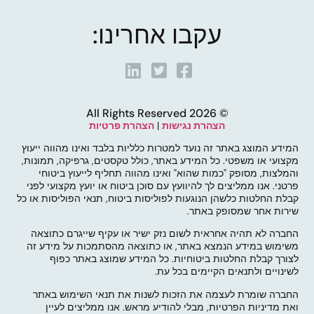
עקבו אחרינו:
© 2026 All Rights Reserved
הצהרת נגישות
|
הצהרת פרטיות
המידע המוצג באתר זה נועד למטרות כלליות בלבד ואינו מהווה ייעוץ
מקצועי או משפטי. כל המידע באתר, כולל טקסטים, גרפיקה, תמונות,
והמלצות, מסופק "כמות שהוא" ואינו מהווה תחליף לייעוץ ביטוחי
פרטני. אנו ממליצים לך להיוועץ עם סוכן ביטוח או יועץ מקצועי לפני
קבלת החלטות כלשהן הנוגעות לפוליסות ביטוח, תנאי הפוליסות או כל
שירות אחר שמסופק באתר.
החברה לא תהיה אחראית לשום נזק ישיר או עקיף שייגרם כתוצאה
משימוש במידע הנמצא באתר, או כתוצאה מהסתמכות על מידע זה
לצורך קבלת החלטות ביטוחיות. כל המידע שמוצג באתר כפוף
לשינויים ולתנאים הקיימים בכל עת.
החברה שומרת לעצמה את הזכות לשנות את תנאי השימוש באתר
ואת מדיניות הפרטיות, מבלי להודיע מראש. אנו ממליצים לעיין