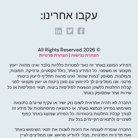
עקבו אחרינו:
© 2026 All Rights Reserved
הצהרת נגישות
|
הצהרת פרטיות
המידע המוצג באתר זה נועד למטרות כלליות בלבד ואינו מהווה ייעוץ
מקצועי או משפטי. כל המידע באתר, כולל טקסטים, גרפיקה, תמונות,
והמלצות, מסופק "כמות שהוא" ואינו מהווה תחליף לייעוץ ביטוחי
פרטני. אנו ממליצים לך להיוועץ עם סוכן ביטוח או יועץ מקצועי לפני
קבלת החלטות כלשהן הנוגעות לפוליסות ביטוח, תנאי הפוליסות או כל
שירות אחר שמסופק באתר.
החברה לא תהיה אחראית לשום נזק ישיר או עקיף שייגרם כתוצאה
משימוש במידע הנמצא באתר, או כתוצאה מהסתמכות על מידע זה
לצורך קבלת החלטות ביטוחיות. כל המידע שמוצג באתר כפוף
לשינויים ולתנאים הקיימים בכל עת.
החברה שומרת לעצמה את הזכות לשנות את תנאי השימוש באתר
ואת מדיניות הפרטיות, מבלי להודיע מראש. אנו ממליצים לעיין