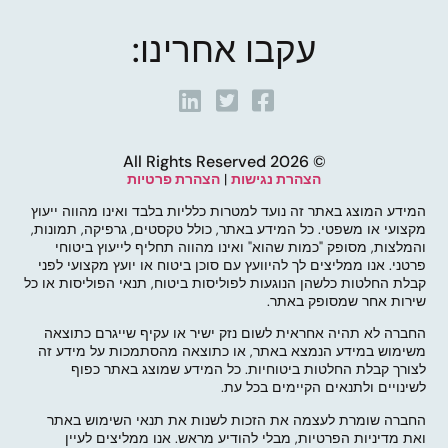
עקבו אחרינו:
© 2026 All Rights Reserved
הצהרת נגישות
|
הצהרת פרטיות
המידע המוצג באתר זה נועד למטרות כלליות בלבד ואינו מהווה ייעוץ
מקצועי או משפטי. כל המידע באתר, כולל טקסטים, גרפיקה, תמונות,
והמלצות, מסופק "כמות שהוא" ואינו מהווה תחליף לייעוץ ביטוחי
פרטני. אנו ממליצים לך להיוועץ עם סוכן ביטוח או יועץ מקצועי לפני
קבלת החלטות כלשהן הנוגעות לפוליסות ביטוח, תנאי הפוליסות או כל
שירות אחר שמסופק באתר.
החברה לא תהיה אחראית לשום נזק ישיר או עקיף שייגרם כתוצאה
משימוש במידע הנמצא באתר, או כתוצאה מהסתמכות על מידע זה
לצורך קבלת החלטות ביטוחיות. כל המידע שמוצג באתר כפוף
לשינויים ולתנאים הקיימים בכל עת.
החברה שומרת לעצמה את הזכות לשנות את תנאי השימוש באתר
ואת מדיניות הפרטיות, מבלי להודיע מראש. אנו ממליצים לעיין