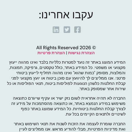
עקבו אחרינו:
© 2026 All Rights Reserved
הצהרת נגישות
|
הצהרת פרטיות
המידע המוצג באתר זה נועד למטרות כלליות בלבד ואינו מהווה ייעוץ
מקצועי או משפטי. כל המידע באתר, כולל טקסטים, גרפיקה, תמונות,
והמלצות, מסופק "כמות שהוא" ואינו מהווה תחליף לייעוץ ביטוחי
פרטני. אנו ממליצים לך להיוועץ עם סוכן ביטוח או יועץ מקצועי לפני
קבלת החלטות כלשהן הנוגעות לפוליסות ביטוח, תנאי הפוליסות או כל
שירות אחר שמסופק באתר.
החברה לא תהיה אחראית לשום נזק ישיר או עקיף שייגרם כתוצאה
משימוש במידע הנמצא באתר, או כתוצאה מהסתמכות על מידע זה
לצורך קבלת החלטות ביטוחיות. כל המידע שמוצג באתר כפוף
לשינויים ולתנאים הקיימים בכל עת.
החברה שומרת לעצמה את הזכות לשנות את תנאי השימוש באתר
ואת מדיניות הפרטיות, מבלי להודיע מראש. אנו ממליצים לעיין